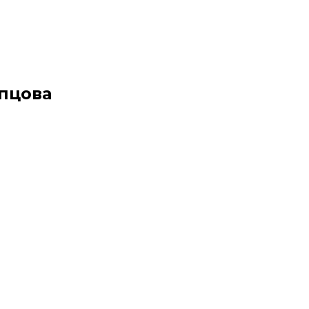
УСЛУГИ
ДОСТАВКА
О НАС
КОНТАКТЫ
пцова