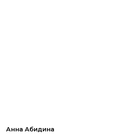
НЕМУЗЕЙ - магазин картин
Анна Абидина