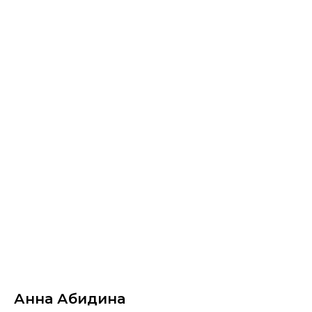
НЕМУЗЕЙ - магазин картин
Анна Абидина