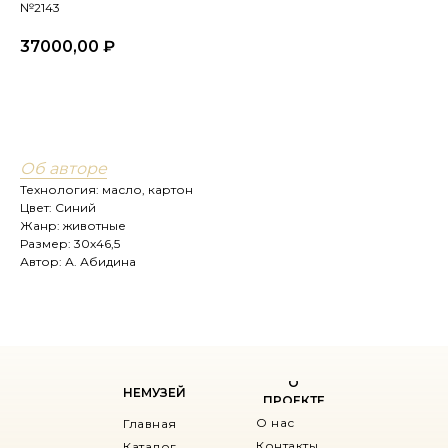
№2143
37000,00
₽
купить
Об авторе
Технология: масло, картон
Цвет: Синий
Жанр: животные
Размер: 30х46,5
Автор: А. Абидина
О
НЕМУЗЕЙ
ПРОЕКТЕ
О нас
Главная
Контакты
Каталог