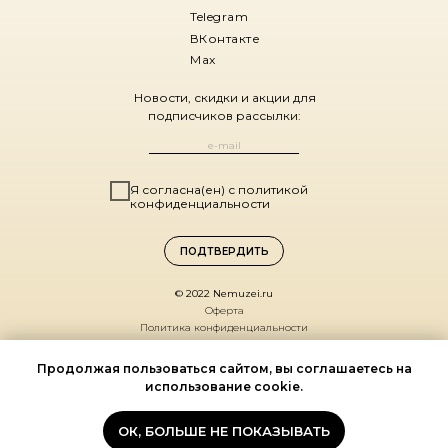
Telegram
ВКонтакте
Max
Новости, скидки и акции для
подписчиков рассылки:
Я согласна(ен) с политикой
конфиденциальности
ПОДТВЕРДИТЬ
© 2022 Nemuzei.ru
Оферта
Политика конфиденциальности
Санкт-Петербург,
Продолжая пользоваться сайтом, вы соглашаетесь на
ул. Комиссара Смирнова, д. 15
использование cookie.
(ДК Выборгский, 1 этаж)
По будням 11:00 – 19:00
ОК, БОЛЬШЕ НЕ ПОКАЗЫВАТЬ
Мы на карте