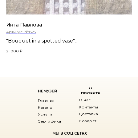
Инга Павлова
Ни
Артикул:
№1525
Ар
"Bouquet in a spotted vase"
"М
30х30
52х
21 000
₽
25
О
НЕМУЗЕЙ
ПРОЕКТЕ
О нас
Главная
Контакты
Каталог
Доставка
Услуги
Возврат
Сертификат
МЫ В СОЦ.СЕТЯХ