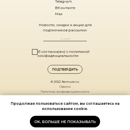
Telegram
ВКонтакте
Max
Новости, скидки и акции для
подписчиков рассылки:
Я согласна(ен) с политикой
конфиденциальности
ПОДТВЕРДИТЬ
© 2022 Nemuzei.ru
Оферта
Политика конфиденциальности
Санкт-Петербург,
Продолжая пользоваться сайтом, вы соглашаетесь на
ул. Комиссара Смирнова, д. 15
использование cookie.
(ДК Выборгский, 1 этаж)
По будням 11:00 – 19:00
ОК, БОЛЬШЕ НЕ ПОКАЗЫВАТЬ
Мы на карте