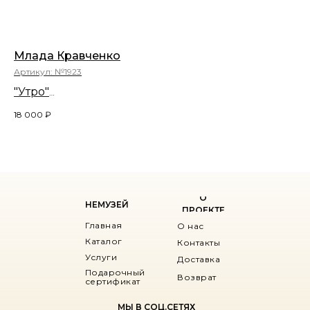
Млада Кравченко
Ли
Артикул:
№1923
Ар
"Утро"
"Д
35,5х27
44,
18 000
₽
16
О
НЕМУЗЕЙ
ПРОЕКТЕ
Главная
О нас
Каталог
Контакты
Услуги
Доставка
Подарочный
Возврат
сертификат
МЫ В СОЦ.СЕТЯХ