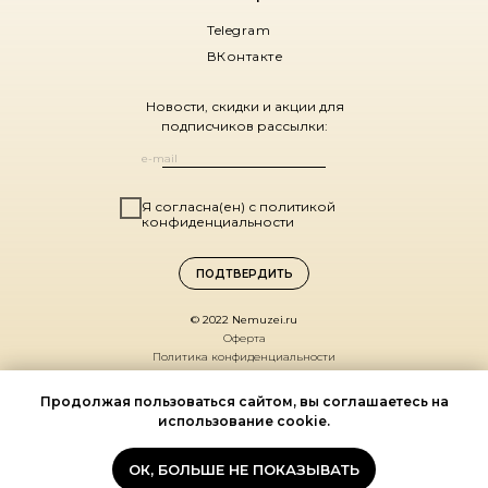
Telegram
ВКонтакте
Новости, скидки и акции для
подписчиков рассылки:
Я согласна(ен) с политикой
конфиденциальности
ПОДТВЕРДИТЬ
© 2022 Nemuzei.ru
Оферта
Политика конфиденциальности
Санкт-Петербург,
Продолжая пользоваться сайтом, вы соглашаетесь на
ул. Комиссара Смирнова, д. 15
использование cookie.
(ДК Выборгский, 1 этаж)
По будням 11:00 – 19:00
ОК, БОЛЬШЕ НЕ ПОКАЗЫВАТЬ
Мы на карте