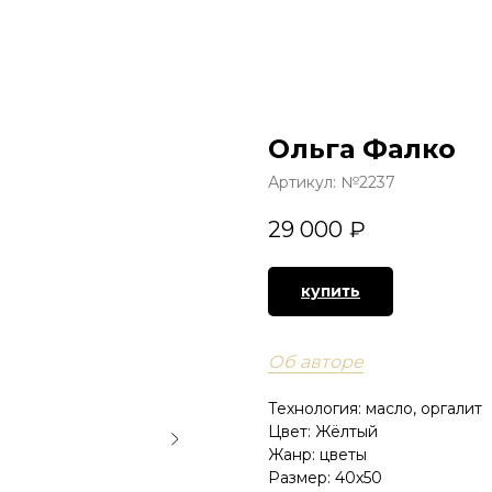
ГЛАВНАЯ
КАТАЛОГ
Ольга Фалко
Артикул:
№2237
29 000
₽
купить
Об авторе
Технология: масло, оргалит
Цвет: Жёлтый
Жанр: цветы
Размер: 40х50