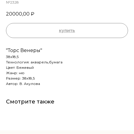
№2328
20000,00
₽
купить
"Торс Венеры"
38х18,5
Технология: акварель,бумага
Цвет: Бежевый
Жанр: ню
Размер: 38х18,5
Автор: В. Акулова
Смотрите также