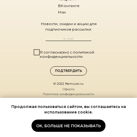
ВКонтакте
Max
Новости, скидки и акции для
подписчиков рассылки:
Я согласна(ен) с политикой
конфиденциальности
ПОДТВЕРДИТЬ
© 2022 Nemuzei.ru
Оферта
Политика конфиденциальности
Санкт-Петербург,
Продолжая пользоваться сайтом, вы соглашаетесь на
ул. Комиссара Смирнова, д. 15
использование cookie.
(ДК Выборгский, 1 этаж)
По будням 11:00 – 19:00
ОК, БОЛЬШЕ НЕ ПОКАЗЫВАТЬ
Мы на карте