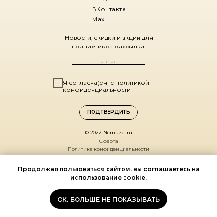
ВКонтакте
Max
Новости, скидки и акции для
подписчиков рассылки:
Я согласна(ен) с политикой
конфиденциальности
ПОДТВЕРДИТЬ
© 2022 Nemuzei.ru
Оферта
Политика конфиденциальности
Санкт-Петербург,
Продолжая пользоваться сайтом, вы соглашаетесь на
ул. Комиссара Смирнова, д. 15
использование cookie.
(ДК Выборгский, 1 этаж)
По будням 11:00 – 19:00
ОК, БОЛЬШЕ НЕ ПОКАЗЫВАТЬ
Мы на карте