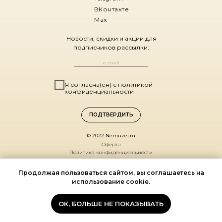
ВКонтакте
Max
Новости, скидки и акции для
подписчиков рассылки:
Я согласна(ен) с политикой
конфиденциальности
ПОДТВЕРДИТЬ
© 2022 Nemuzei.ru
Оферта
Политика конфиденциальности
Санкт-Петербург,
Продолжая пользоваться сайтом, вы соглашаетесь на
ул. Комиссара Смирнова, д. 15
использование cookie.
(ДК Выборгский, 1 этаж)
По будням 11:00 – 19:00
ОК, БОЛЬШЕ НЕ ПОКАЗЫВАТЬ
Мы на карте