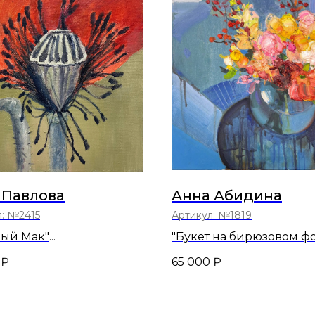
 Павлова
Анна Абидина
л:
№2415
Артикул:
№1819
ный Мак"
"Букет на бирюзовом ф
40х40
₽
65 000
₽