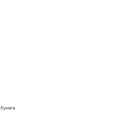
УСЛУГИ
ДОСТАВКА
О НАС
КОНТАКТЫ
 бумага