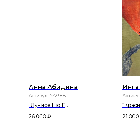
Анна Абидина
Инга
Артикул:
№2388
Артику
"Лунное Ню 1"
"Крас
42х30
30х30
26 000
₽
21 000