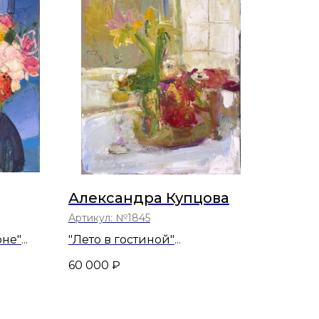
Александра Купцова
Артикул:
№1845
оне"
"Лето в гостиной"
70х60
60 000
₽