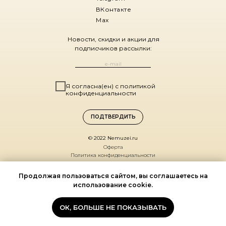
ВКонтакте
Max
Новости, скидки и акции для
подписчиков рассылки:
Я согласна(ен) с политикой
конфиденциальности
ПОДТВЕРДИТЬ
© 2022 Nemuzei.ru
Оферта
Политика конфиденциальности
Санкт-Петербург,
Продолжая пользоваться сайтом, вы соглашаетесь на
ул. Комиссара Смирнова, д. 15
использование cookie.
(ДК Выборгский, 1 этаж)
По будням 11:00 – 19:00
ОК, БОЛЬШЕ НЕ ПОКАЗЫВАТЬ
Мы на карте