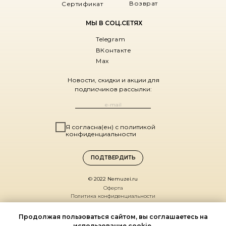
Возврат
Сертификат
МЫ В СОЦ.СЕТЯХ
Telegram
ВКонтакте
Max
Новости, скидки и акции для
подписчиков рассылки:
Я согласна(ен) с политикой
конфиденциальности
ПОДТВЕРДИТЬ
© 2022 Nemuzei.ru
Оферта
Политика конфиденциальности
Санкт-Петербург,
Продолжая пользоваться сайтом, вы соглашаетесь на
ул. Комиссара Смирнова, д. 15
использование cookie.