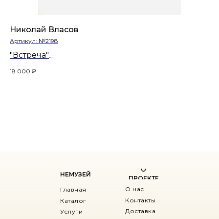
Николай Власов
Ин
Артикул:
№2198
Ар
"Встреча"
"I
57х40
33,
18 000
₽
18
О
НЕМУЗЕЙ
ПРОЕКТЕ
О нас
Главная
Контакты
Каталог
Доставка
Услуги