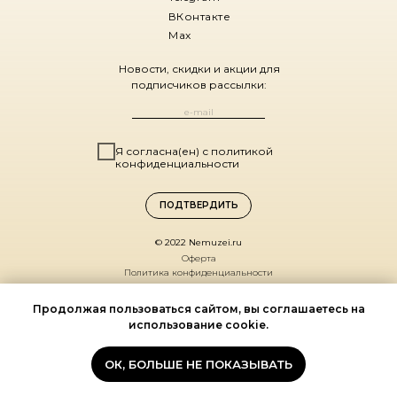
ВКонтакте
Max
Новости, скидки и акции для
подписчиков рассылки:
Я согласна(ен) с политикой
конфиденциальности
ПОДТВЕРДИТЬ
© 2022 Nemuzei.ru
Оферта
Политика конфиденциальности
Санкт-Петербург,
Продолжая пользоваться сайтом, вы соглашаетесь на
ул. Комиссара Смирнова, д. 15
использование cookie.
(ДК Выборгский, 1 этаж)
По будням 11:00 – 19:00
ОК, БОЛЬШЕ НЕ ПОКАЗЫВАТЬ
Мы на карте