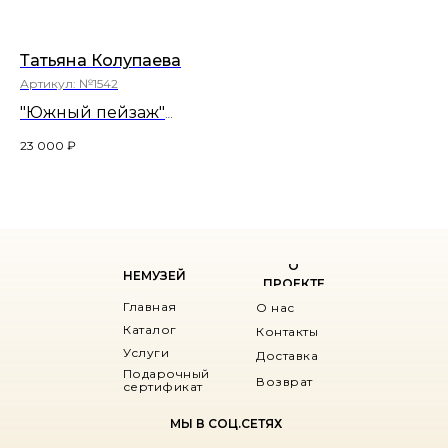
Татьяна Колупаева
На
Артикул:
№1542
Ар
"Южный пейзаж"
"Б
29х39
27,
23 000
₽
25
О
НЕМУЗЕЙ
ПРОЕКТЕ
Главная
О нас
Каталог
Контакты
Услуги
Доставка
Подарочный
Возврат
сертификат
МЫ В СОЦ.СЕТЯХ