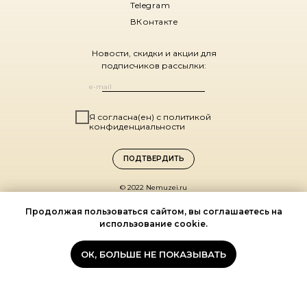
Telegram
ВКонтакте
Новости, скидки и акции для
подписчиков рассылки:
Я согласна(ен) с политикой
конфиденциальности
ПОДТВЕРДИТЬ
© 2022 Nemuzei.ru
Оферта
Политика конфиденциальности
Продолжая пользоваться сайтом, вы соглашаетесь на
использование cookie.
Санкт-Петербург,
ул. Комиссара Смирнова, д. 15
(ДК Выборгский, 1 этаж)
ОК, БОЛЬШЕ НЕ ПОКАЗЫВАТЬ
По будням 11:00 – 19:00
Мы на карте