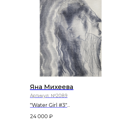
Яна Михеева
Артикул:
№2089
"Water Girl #3"
30х24
24 000
₽