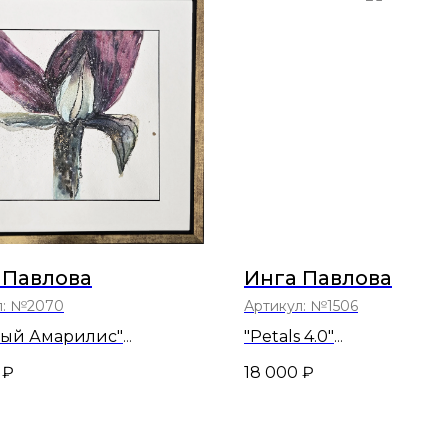
 Павлова
Инга Павлова
л:
№2070
Артикул:
№1506
вый Амарилис"
"Petals 4.0"
5
39х39
₽
18 000
₽