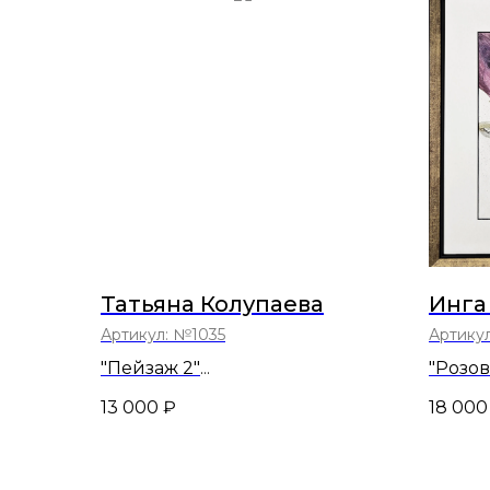
Татьяна Колупаева
Инга
Артикул:
№1035
Артику
"Пейзаж 2"
"Розо
28х30,5
33,5х33,
13 000
₽
18 000