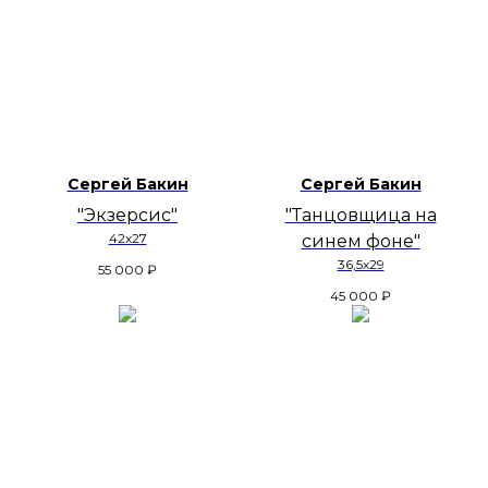
Сергей Бакин
Сергей Бакин
"Экзерсис"
"Танцовщица на
42х27
синем фоне"
36,5х29
55 000
₽
45 000
₽