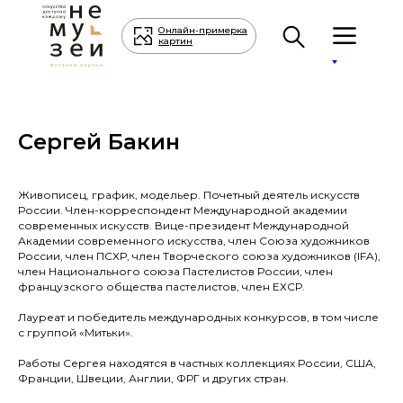
Онлайн-примерка
картин
Сергей Бакин
Живописец, график, модельер. Почетный деятель искусств
ОПЛАТА И
России. Член-корреспондент Международной академии
КАТАЛОГ
О НАС
БЛ
УСЛУГИ
ИНФОРМАЦИЯ
ДОСТАВКА
современных искусств. Вице-президент Международной
ДЛЯ
Академии современного искусства, член Союза художников
России, член ПСХР, член Творческого союза художников (IFA),
ХУДОЖНИКОВ
член Национального союза Пастелистов России, член
французского общества пастелистов, член ЕХСР.
Лауреат и победитель международных конкурсов, в том числе
с группой «Митьки».
Работы Сергея находятся в частных коллекциях России, США,
Франции, Швеции, Англии, ФРГ и других стран.