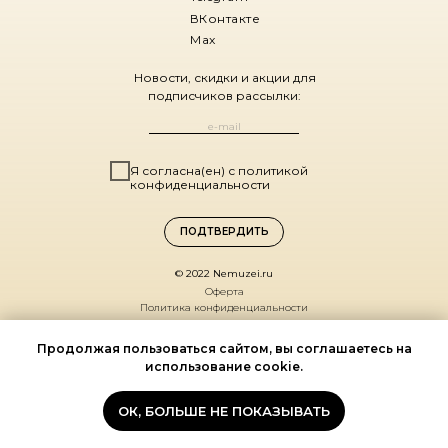
ВКонтакте
Max
Новости, скидки и акции для
подписчиков рассылки:
Я согласна(ен) с политикой
конфиденциальности
ПОДТВЕРДИТЬ
© 2022 Nemuzei.ru
Оферта
Политика конфиденциальности
Санкт-Петербург,
Продолжая пользоваться сайтом, вы соглашаетесь на
ул. Комиссара Смирнова, д. 15
использование cookie.
(ДК Выборгский, 1 этаж)
По будням 11:00 – 19:00
ОК, БОЛЬШЕ НЕ ПОКАЗЫВАТЬ
Мы на карте